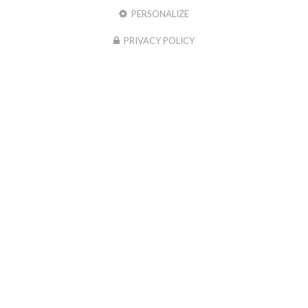
Adresse
PERSONALIZE
6 ZA du Bois de la Grève
86380 SAINT-MARTIN-LA-PALLU
PRIVACY POLICY
07 87 32 36 22
Contactez votre
entreprise de menuiserie
à Châtellerault
Nom
-
Prénom
Email
:
:
*
*
Tél.
:
*