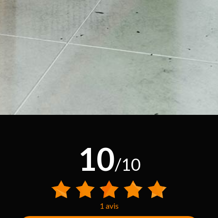
10
/10
1 avis