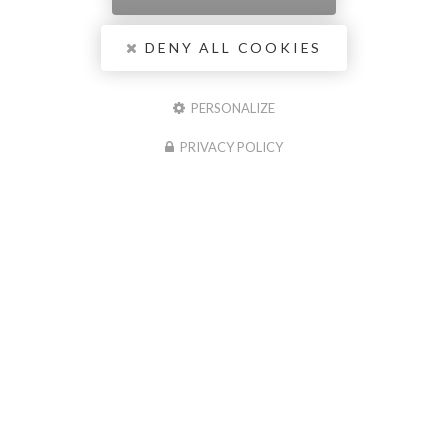
DENY ALL COOKIES
PERSONALIZE
PRIVACY POLICY
Entreprise de menuiserie à Châtellerault
Adresse
6 ZA du Bois de la Grève
86380 SAINT-MARTIN-LA-PALLU
07 87 32 36 22