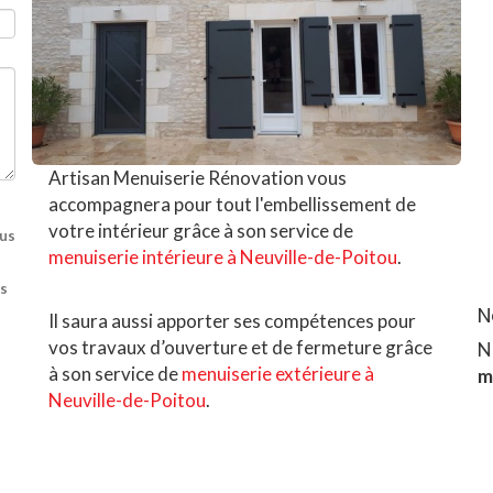
Artisan Menuiserie Rénovation vous
accompagnera pour tout l'embellissement de
votre intérieur grâce à son service de
ous
menuiserie intérieure à Neuville-de-Poitou
.
os
N
Il saura aussi apporter ses compétences pour
vos travaux d’ouverture et de fermeture grâce
N
à son service de
menuiserie extérieure à
m
Neuville-de-Poitou
.