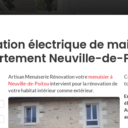
tion électrique de ma
rtement Neuville-de-P
Artisan Menuiserie Rénovation votre
menuisier à
C
Neuville-de-Poitou
intervient pour la rénovation de
t
votre habitat intérieur comme extérieur.
E
é
A
a