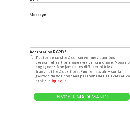
Message
Acceptation RGPD
*
J'autorise ce site à conserver mes données
personnelles transmises via ce formulaire. Nous n
engageons à ne jamais les diffuser ni à les
transmettre à des tiers. Pour en savoir + sur la
gestion de vos données personnelles et exercer v
droits,
cliquez-ici
.
ENVOYER MA DEMANDE