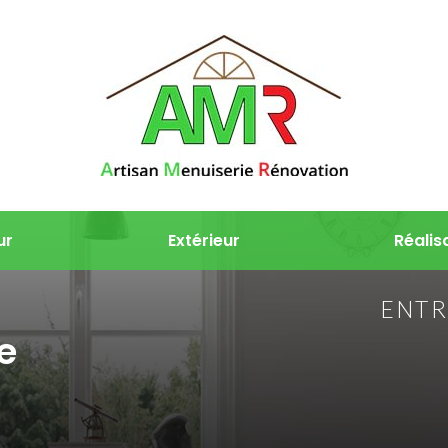
ur
Extérieur
Réalis
ENTR
e