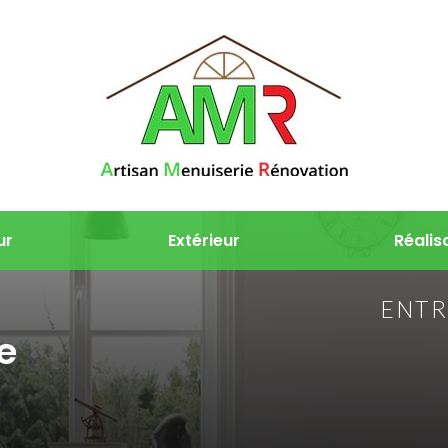
ur
Extérieur
Réalis
ENTR
e