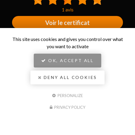
1 avis
Voir le certificat
This site uses cookies and gives you control over what
PROFESSIONNELS CERTIFIÉS
you want to activate
MEMBRE DU RÉSEAU
D’EXCELLENCE
OK, ACCEPT ALL
DENY ALL COOKIES
PERSONALIZE
PRIVACY POLICY