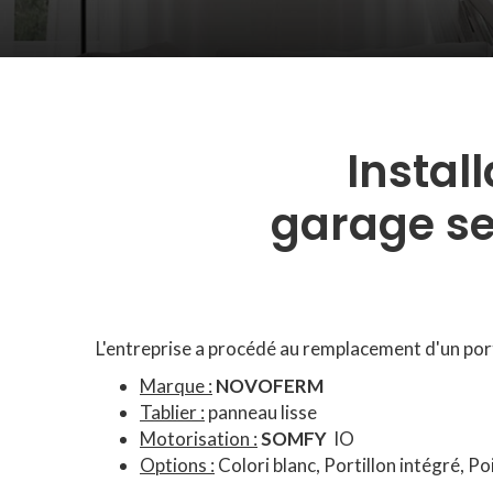
Instal
garage se
L'entreprise a procédé au remplacement d'un port
Marque :
NOVOFERM
Tablier :
panneau lisse
Motorisation :
SOMFY
IO
Options :
Colori blanc, Portillon intégré, Po