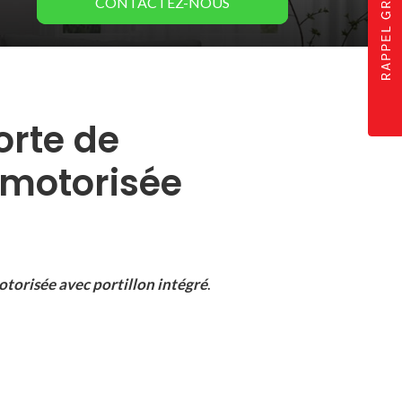
CONTACTEZ-
NOUS
orte de
 motorisée
torisée avec portillon intégré
.