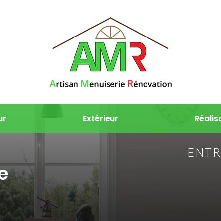
ur
Extérieur
Réalis
ENTR
e